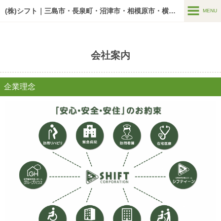
google-site-verification=U7zYAdw5BltOw-v3pWKM03mF5Y7PxGn-
O5AwA5o1HbI
(株)シフト｜三島市・長泉町・沼津市・相模原市・横浜市の老人ホーム
MENU
MENU
介護サービス
会社案内
入居までの流れ
企業理念
空室情報
リクルート
会社案内