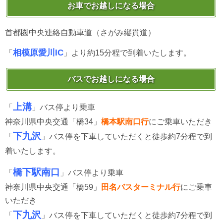
お車でお越しになる場合
首都圏中央連絡自動車道（さがみ縦貫道）
相模原愛川IC
「
」より約15分程で到着いたします。
バスでお越しになる場合
上溝
「
」バス停より乗車
神奈川県中央交通「橋34」
橋本駅南口行
にご乗車いただき
下九沢
「
」バス停を下車していただくと徒歩約7分程で到
着いたします。
橋下駅南口
「
」バス停より乗車
神奈川県中央交通「橋59」
田名バスターミナル行
にご乗車
いただき
下九沢
「
」バス停を下車していただくと徒歩約7分程で到