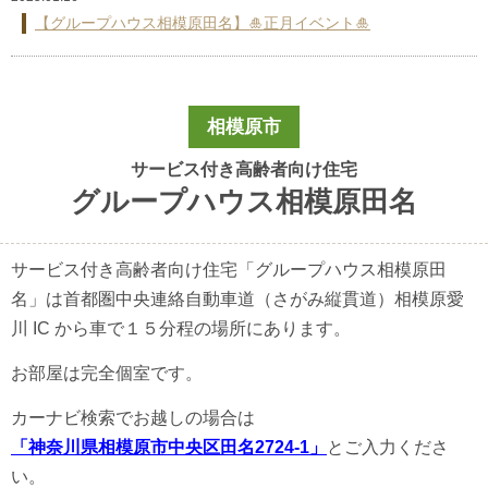
【グループハウス相模原田名】🎍正月イベント🎍
〔横浜市〕住宅型有料老人ホーム グループハウス横浜瀬谷
行事と食事
入居までの流れ
相模原市
空室情報
サービス付き高齢者向け住宅
グループハウス相模原田名
リクルート
会社案内
サービス付き高齢者向け住宅「グループハウス相模原田
名」は首都圏中央連絡自動車道（さがみ縦貫道）相模原愛
川 IC から車で１５分程の場所にあります。
お部屋は完全個室です。
カーナビ検索でお越しの場合は
「神奈川県相模原市中央区田名2724-1」
とご入力くださ
い。