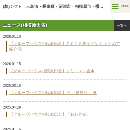
google-site-verification=U7zYAdw5BltOw-v3pWKM03mF5Y7PxGn-
O5AwA5o1HbI
(株)シフト｜三島市・長泉町・沼津市・相模原市・横浜市の老人ホーム
MENU
MENU
ニュース(相模原田名)
一覧へ
介護サービス
2026.01.16
居宅介護支援事業
【グループハウス相模原田名】２０２５年イベント まとめて
紹介🤗
訪問介護支援事業
2026.01.15
介護施設
【グループハウス相模原田名】クリスマス会🎄
シフティーン
2025.08.18
グループハウス
【グループハウス相模原田名】🍧 ～夏祭り～ 🍿
〔三島谷田〕住宅型有料老人ホーム グループハウス三島谷田
2025.04.29
〔富田町〕住宅型有料老人ホーム グループハウス三島富田町
【グループハウス相模原田名】『お花見🌸』
〔沼津市〕住宅型有料老人ホーム グループハウス沼津岡宮
〔相模原市〕サービス付き高齢者向け住宅
2025.01.16