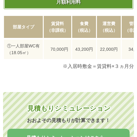
月額利用料
賃貸料
食費
運営費
管
部屋タイプ
（非課税）
（税込）
（税込）
（非
①一人部屋WC有
70,000円
43,200円
22,000円
34,
（18.05㎡）
※入居時敷金＝賃貸料×３ヵ月分
見積もりシミュレーション
おおよその見積もりが計算できます！