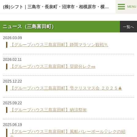
google-site-verification=U7zYAdw5BltOw-v3pWKM03mF5Y7PxGn-
O5AwA5o1HbI
(株)シフト｜三島市・長泉町・沼津市・相模原市・横浜市の老人ホーム
MENU
MENU
ニュース（三島富田町）
一覧へ
介護サービス
2026.03.09
居宅介護支援事業
【グループハウス三島富田町】静岡マラソン観戦🏃
訪問介護支援事業
2026.02.11
【グループハウス三島富田町】👹節分レク🥜
介護施設
シフティーン
2025.12.22
【グループハウス三島富田町】🎅クリスマス会 ２０２５🎄
グループハウス
〔三島谷田〕住宅型有料老人ホーム グループハウス三島谷田
2025.09.22
【グループハウス三島富田町】納涼祭🌺
〔富田町〕住宅型有料老人ホーム グループハウス三島富田町
〔沼津市〕住宅型有料老人ホーム グループハウス沼津岡宮
2025.06.19
【グループハウス三島富田町】風船バレーボール🎈レクの紹
〔相模原市〕サービス付き高齢者向け住宅