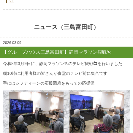
介
〔横浜市〕住宅型有料老人ホーム グループハウス横浜瀬谷
行事と食事
ニュース（三島富田町）
入居までの流れ
2026.03.09
空室情報
【グループハウス三島富田町】静岡マラソン観戦🏃
リクルート
令和8年3月9日に、静岡マラソン🏃のテレビ観戦📺を行いました
会社案内
朝10時に利用者様の皆さんが食堂のテレビ前に集合です
手にはシフティーンの応援団扇をもっての応援👏